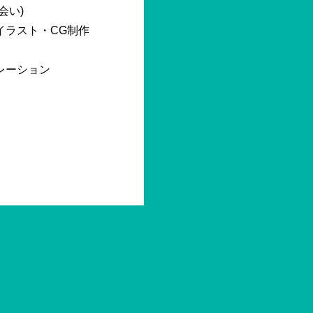
会い)
イラスト・CG制作
レーション