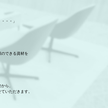
・・・・」
頼のできる資材を
験から、
せていただきます。